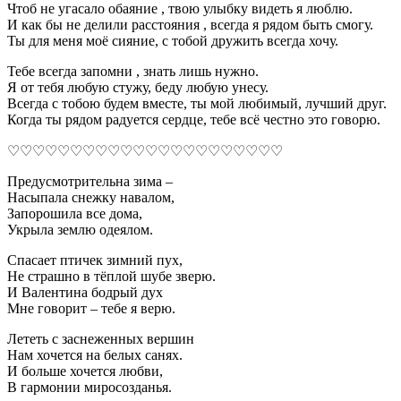
Чтоб не угасало обаяние , твою улыбку видеть я люблю.
И как бы не делили расстояния , всегда я рядом быть смогу.
Ты для меня моё сияние, с тобой дружить всегда хочу.
Тебе всегда запомни , знать лишь нужно.
Я от тебя любую стужу, беду любую унесу.
Всегда с тобою будем вместе, ты мой любимый, лучший друг.
Когда ты рядом радуется сердце, тебе всё честно это говорю.
♡♡♡♡♡♡♡♡♡♡♡♡♡♡♡♡♡♡♡♡♡♡
Предусмотрительна зима –
Насыпала снежку навалом,
Запорошила все дома,
Укрыла землю одеялом.
Спасает птичек зимний пух,
Не страшно в тёплой шубе зверю.
И Валентина бодрый дух
Мне говорит – тебе я верю.
Лететь с заснеженных вершин
Нам хочется на белых санях.
И больше хочется любви,
В гармонии миросозданья.