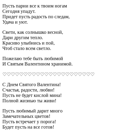
Пусть парни все к твоим ногам
Сегодня упадут.
Придет пусть радость по следам,
Удача и уют.
Свети, как солнышко весной,
Дари другим тепло.
Красиво улыбнись и пой,
Чтоб стало всем светло.
Пожелаю тебе быть любимой
И Святым Валентином хранимой.
♡♡♡♡♡♡♡♡♡♡♡♡♡♡♡♡♡♡♡♡♡♡
С Днем Святого Валентина!
Счастья, радости, любви!
Пусть не будет кислой мина!
Полной жизнью ты живи!
Пусть любимый дарит много
Замечательных цветов!
Пусть встречает у порога!
Будет пусть на все готов!