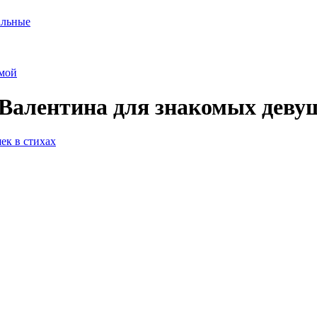
альные
мой
 Валентина для знакомых девуш