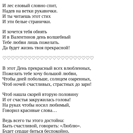
И лес еловый словно спит,
Надев на ветки рукавички.
И ты читаешь этот стих
И эти белые странички.
И хочется тебя обнять
И в Валентинов день волшебный
Тебе любви лишь пожелать.
Да будет жизнь твоя прекрасной!
♡♡♡♡♡♡♡♡♡♡♡♡♡♡♡♡♡♡♡♡♡♡
В этот День прекрасный всех влюбленных,
Пожелать тебе хочу большой любви,
Чтобы дней побольше, солнцем озаренных,
Чтоб ночей счастливых, страстных до зари!
Чтоб нашла скорей вторую половину
И от счастья закружилась голова!
На руках чтобы носил любимый,
Говорил красивые слова…
Ведь всего ты этого достойна:
Быть счастливой, говорить: «Люблю».
Будет сердце биться беспокойно,