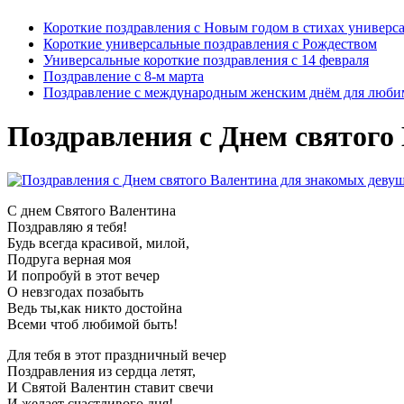
Короткие поздравления с Новым годом в стихах универс
Короткие универсальные поздравления с Рождеством
Универсальные короткие поздравления с 14 февраля
Поздравление с 8-м марта
Поздравление с международным женским днём для люби
Поздравления с Днем святого
С днем Святого Валентина
Поздравляю я тебя!
Будь всегда красивой, милой,
Подруга верная моя
И попробуй в этот вечер
О невзгодах позабыть
Ведь ты,как никто достойна
Всеми чтоб любимой быть!
Для тебя в этот праздничный вечер
Поздравления из сердца летят,
И Святой Валентин ставит свечи
И желает счастливого дня!