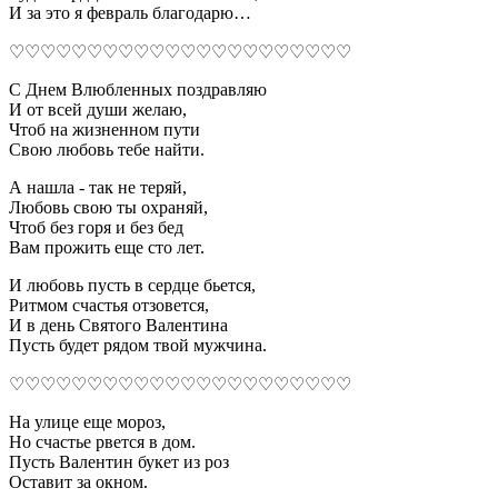
И за это я февраль благодарю…
♡♡♡♡♡♡♡♡♡♡♡♡♡♡♡♡♡♡♡♡♡♡
С Днем Влюбленных поздравляю
И от всей души желаю,
Чтоб на жизненном пути
Свою любовь тебе найти.
А нашла - так не теряй,
Любовь свою ты охраняй,
Чтоб без горя и без бед
Вам прожить еще сто лет.
И любовь пусть в сердце бьется,
Ритмом счастья отзовется,
И в день Святого Валентина
Пусть будет рядом твой мужчина.
♡♡♡♡♡♡♡♡♡♡♡♡♡♡♡♡♡♡♡♡♡♡
На улице еще мороз,
Но счастье рвется в дом.
Пусть Валентин букет из роз
Оставит за окном.