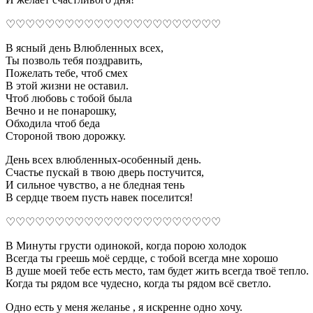
♡♡♡♡♡♡♡♡♡♡♡♡♡♡♡♡♡♡♡♡♡♡
В ясный день Влюбленных всех,
Ты позволь тебя поздравить,
Пожелать тебе, чтоб смех
В этой жизни не оставил.
Чтоб любовь с тобой была
Вечно и не понарошку,
Обходила чтоб беда
Стороной твою дорожку.
День всех влюбленных-особенный день.
Счастье пускай в твою дверь постучится,
И сильное чувство, а не бледная тень
В сердце твоем пусть навек поселится!
♡♡♡♡♡♡♡♡♡♡♡♡♡♡♡♡♡♡♡♡♡♡
В Минуты грусти одинокой, когда порою холодок
Всегда ты греешь моё сердце, с тобой всегда мне хорошо
В душе моей тебе есть место, там будет жить всегда твоё тепло.
Когда ты рядом все чудесно, когда ты рядом всё светло.
Одно есть у меня желанье , я искренне одно хочу.